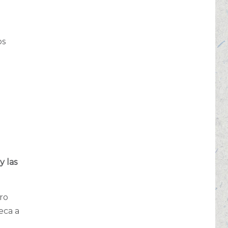
os
y las
ero
eca a