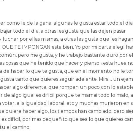
er como le de la gana, algunas le gusta estar todo el dí
bajar todo el día, a otras les gusta que las dejen pasar
r y luchar por ellas mismas, a otras les gusta que les haga
LO QUE TE IMPONGAN esta bien. Yo por mi parte elegí ha
mún, pero me gusta, y he trabajo bastante duro por el
las cosas que he tenido que hacer y pienso «esta huea no
ia de hacer lo que te gusta, que en el momento no le t
e gusta tanto que quieres seguir adelante. Mira… un ejem
hacer algo diferente, que rompen un poco con lo estable
de algo igual es difícil porque te mamai todo lo malo, a
 votar, a la igualdad laboral, etc y muchas murieron en 
ue quiere hacer algo, los tiempos han cambiado, pero si
 es difícil, por mas pequeñito que sea lo que quieres cam
tu el camino.