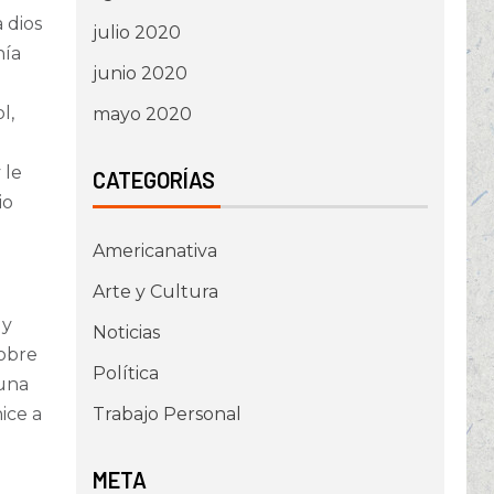
 dios
julio 2020
nía
junio 2020
l,
mayo 2020
 le
CATEGORÍAS
io
Americanativa
Arte y Cultura
 y
Noticias
sobre
Política
 una
Trabajo Personal
ice a
META