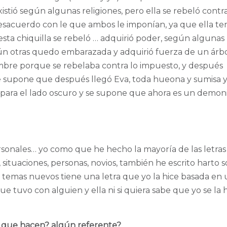
xistió según algunas religiones, pero ella se rebeló contra
esacuerdo con le que ambos le imponían, ya que ella te
sta chiquilla se rebeló … adquirió poder, según algunas
egún otras quedo embarazada y adquirió fuerza de un árbo
ombre porque se rebelaba contra lo impuesto, y después
e supone que después llegó Eva, toda hueona y sumisa y
e para el lado oscuro y se supone que ahora es un demon
ersonales… yo como que he hecho la mayoría de las letras
situaciones, personas, novios, también he escrito harto 
s temas nuevos tiene una letra que yo la hice basada en
ue tuvo con alguien y ella ni si quiera sabe que yo se la h
 que hacen? algún referente?