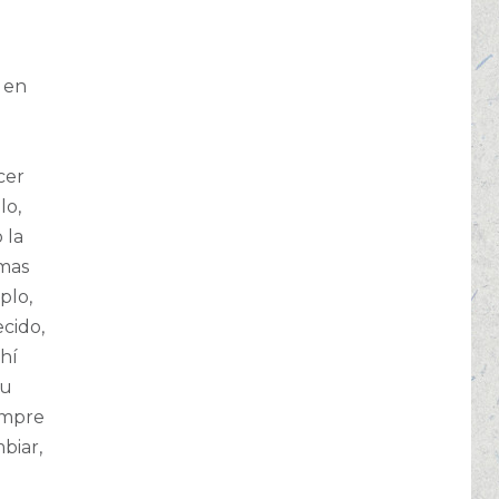
a en
n
cer
lo,
 la
omas
plo,
cido,
hí
su
empre
biar,