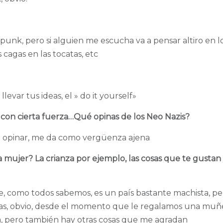
o punk, pero si alguien me escucha va a pensar altiro en l
 cagas en las tocatas, etc
levar tus ideas, el » do it yourself»
con cierta fuerza…Qué opinas de los Neo Nazis?
 de opinar, me da como vergüenza ajena
la mujer? La crianza por ejemplo, las cosas que te gustan 
ile, como todos sabemos, es un país bastante machista, p
as, obvio, desde el momento que le regalamos una muñ
ma, pero también hay otras cosas que me agradan