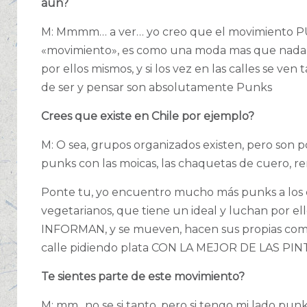
aun?
M: Mmmm… a ver… yo creo que el movimiento PU
«movimiento», es como una moda mas que nada o
por ellos mismos, y si los vez en las calles se v
de ser y pensar son absolutamente Punks
Crees que existe en Chile por ejemplo?
M: O sea, grupos organizados existen, pero son 
punks con las moicas, las chaquetas de cuero, r
Ponte tu, yo encuentro mucho más punks a los c
vegetarianos, que tiene un ideal y luchan por ell
INFORMAN, y se mueven, hacen sus propias comi
calle pidiendo plata CON LA MEJOR DE LAS P
Te sientes parte de este movimiento?
M: mm.. no se si tanto, pero si tengo mi lado punk