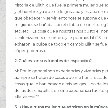
historia de Lilith, que fue la primera mujer que e
y el hombre, ya que no le gustaba y estaba en d
que obedecer y servir, entonces se supone que e
religiones se bañaba con el diablo en un río, s
etc, etc.
La cosa que a nosotras nos gusto el n
«chilenizamos» el nombre y le pusimos LiLiTS… s
echaron la culpa de todo en cambio Lilith se fu
súper poderoso.
2. Cuáles son sus fuentes de inspiración?
M: Por lo general son experiencias y vivencias p
siempre se tratan de cosas que me han afectado, 
cosas que le han pasado a mis amigas. Uno de lo
de las dos chiquillas, en una experiencia fuerte q
ella, cachai??
3. ¿Hay alguna mujer que admiren en la música