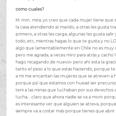
como cuales?
M: mm.. mira, yo creo que cada mujer tiene que s
la casa atendiendo al marido, a otras les gusta tra
primero, a otras les carga, algunas les gusta sali
todo, etc, mientras hagas lo que te gusta y no 
algo que lamentablemente en Chile no es muy co
pero me agrada, a veces miro para atrás y cacho 
hago nicagando de nuevo» pero ahí esta la grac
tanto el peso a lo que estas haciendo, porque t
a mi me encantan las mujeres que se atreven a 
porque pa’ que estamos con hueas! ser precursor 
teni a las minas que luchaban por sus derechos a
lucha… claro que ahora nadie se va a morir porq
es interesante ver que alguien se atreva, porque
siempre va a costar más porque tienes que abrir 