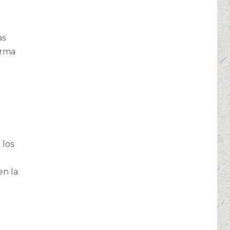
as
orma
 los
en la