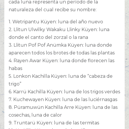
cada luna representa un período de la
naturaleza del cual recibe su nombre:
1. Wetripantu Küyen: luna del año nuevo
2. Llitun Ulwilky Wakaku Llinky Küyen: luna
donde el canto del zorzal o la rana
3. Llitun Pof Pof Anümka Küyen: luna donde
aparecen todos los brotes de todas las plantas
4. Rayen Awar Küyen: luna donde florecen las
habas
5. Lonkon Kachilla Küyen: luna de “cabeza de
trigo”
6. Karrü Kachilla Küyen: luna de los trigos verdes
7. Kuchewayen Küyen: luna de las luciérnasgas
8. Püramuwün Kachilla Arre Küyen: luna de las
cosechas, luna de calor
9. Truntarü Küyen: luna de las termitas