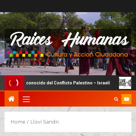
Lado Desconocido del Conflicto Palestino – Israelí
La g
Home
Lloví Sandri.